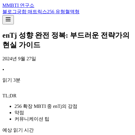
M
MBTI 연구소
블로그
궁합 매트릭스
256 유형
혈액형
enTj 성향 완전 정복: 부드러운 전략가의
현실 가이드
2024년 9월 27일
•
읽기
3
분
TL;DR
256 확장 MBTI 중 enTj의 강점
약점
커뮤니케이션 팁
예상 읽기 시간