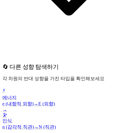
🔄 다른 성향 탐색하기
각 차원의 반대 성향을 가진 타입을 확인해보세요
⚡
에너지
e (내향적 외향)
→
E (외향)
→
🔭
인식
n (감각적 직관)
→
N (직관)
→