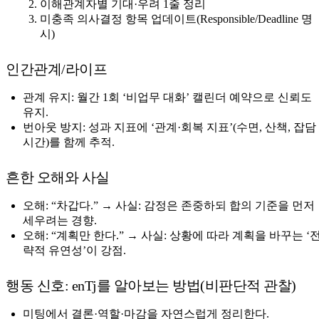
이해관계자별 기대·우려 1줄 정리
미충족 의사결정 항목 업데이트(Responsible/Deadline 명
시)
인간관계/라이프
관계 유지: 월간 1회 ‘비업무 대화’ 캘린더 예약으로 신뢰도
유지.
번아웃 방지: 성과 지표에 ‘관계·회복 지표’(수면, 산책, 잡담
시간)를 함께 추적.
흔한 오해와 사실
오해: “차갑다.” → 사실: 감정은 존중하되 합의 기준을 먼저
세우려는 경향.
오해: “계획만 한다.” → 사실: 상황에 따라 계획을 바꾸는 ‘
략적 유연성’이 강점.
행동 신호: enTj를 알아보는 방법(비판단적 관찰)
미팅에서 결론·역할·마감을 자연스럽게 정리한다.