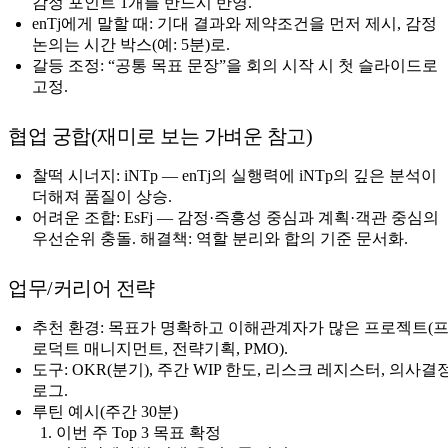
감정 포인트 1개를 반드시 반영.
enTj에게 말할 때: 기대 결과와 제약조건을 먼저 제시, 감정
논의는 시간 박스(예: 5분)로.
갈등 조정: “공통 목표 문장”을 회의 시작 시 첫 슬라이드로
고정.
협업 궁합(재미로 보는 가벼운 참고)
찰떡 시너지: iNTp — enTj의 실행력에 iNTp의 깊은 분석이
더해져 품질이 상승.
어려운 조합: EsFj — 감정·즉흥성 중심과 계획·객관 중심의
우선순위 충돌. 해결책: 역할 분리와 합의 기준 문서화.
업무/커리어 전략
추천 환경: 목표가 명확하고 이해관계자가 많은 프로젝트(
로덕트 매니지먼트, 전략기획, PMO).
도구: OKR(분기), 주간 WIP 한도, 리스크 레지스터, 의사결
로그.
루틴 예시(주간 30분)
이번 주 Top 3 목표 확정