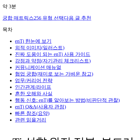
약
3
분
궁합 매트릭스
256 유형 선택
다음 글 추천
목차
enTj 한눈에 보기
외적 이미지(일러스트)
진짜 도움이 되는 enTj 사용 가이드
강점과 약점(자기관리 체크리스트)
커뮤니케이션 매뉴얼
협업 궁합(재미로 보는 가벼운 참고)
업무/커리어 전략
인간관계/라이프
흔한 오해와 사실
행동 신호: enTj를 알아보는 방법(비판단적 관찰)
enTj Q&A(사용자 관점)
빠른 참조(요약)
관련 읽을거리