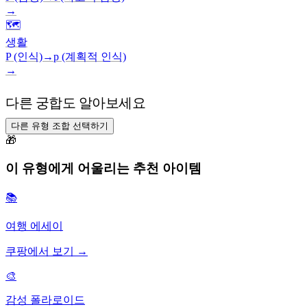
→
🗺️
생활
P (인식)
→
p (계획적 인식)
→
다른 궁합도 알아보세요
다른 유형 조합 선택하기
🎁
이 유형에게 어울리는 추천 아이템
📚
여행 에세이
쿠팡에서 보기 →
🎨
감성 폴라로이드