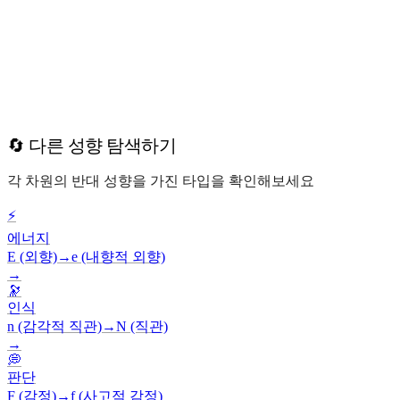
🔄 다른 성향 탐색하기
각 차원의 반대 성향을 가진 타입을 확인해보세요
⚡
에너지
E (외향)
→
e (내향적 외향)
→
🔭
인식
n (감각적 직관)
→
N (직관)
→
💭
판단
F (감정)
→
f (사고적 감정)