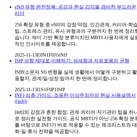
eNfJ 유형 완전정복: 공감과 현실 감각을 겸비한 부드러운
리더
256 확장 유형 중 eNfJ의 강점/약점, 인간관계, 커리어·학
팁, 스트레스 관리, 유사 유형과의 구분까지 한 번에 정리
습니다. 재미 기반 확장 분류이지만 MBTI 사용자에게 실
적인 인사이트를 제공합니다.
2025-11-13
E0N1F0J1
eNfJ
ISfP 성향 제대로 이해하기: 섬세함과 자유로움의 균형
ISfP(소문자 Sf) 변형을 실제 생활에서 어떻게 구분하고 활
용할지, 관계/일/성장 팁까지 한 번에 정리합니다.
2025-11-13
I1S1F0P1
ISfP
INFJ 심층 가이드: 조용한 이상주의자의 현실 사용설명서
([infj])
[infj]의 강점과 흔한 함정, 관계·커리어·자기관리 팁을 하
로 정리한 실전형 가이드. 공식 MBTI가 아닌 256 확장 분
를 바탕으로 INFJ가 바로 적용할 수 있는 체크리스트와 대
화·일·휴식 전략을 제공합니다.