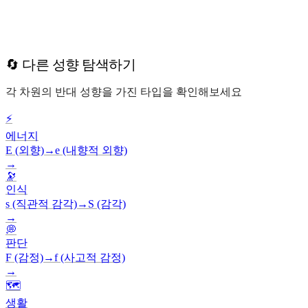
🔄 다른 성향 탐색하기
각 차원의 반대 성향을 가진 타입을 확인해보세요
⚡
에너지
E (외향)
→
e (내향적 외향)
→
🔭
인식
s (직관적 감각)
→
S (감각)
→
💭
판단
F (감정)
→
f (사고적 감정)
→
🗺️
생활