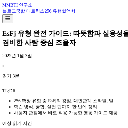
M
MBTI 연구소
블로그
궁합 매트릭스
256 유형
혈액형
EsFj 유형 완전 가이드: 따뜻함과 실용성
겸비한 사람 중심 조율자
2025년 1월 3일
•
읽기
3
분
TL;DR
256 확장 유형 중 EsFj의 강점, 대인관계 스타일, 일
학습 방식, 궁합, 실전 팁까지 한 번에 정리
사용자 관점에서 바로 적용 가능한 행동 가이드 제공
예상 읽기 시간