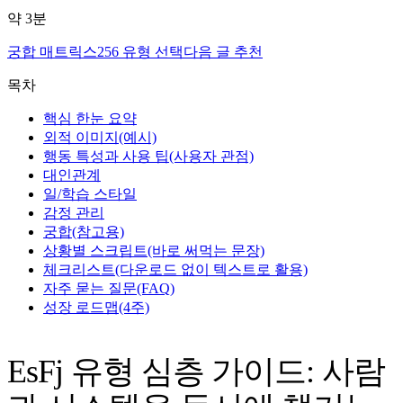
약
3
분
궁합 매트릭스
256 유형 선택
다음 글 추천
목차
핵심 한눈 요약
외적 이미지(예시)
행동 특성과 사용 팁(사용자 관점)
대인관계
일/학습 스타일
감정 관리
궁합(참고용)
상황별 스크립트(바로 써먹는 문장)
체크리스트(다운로드 없이 텍스트로 활용)
자주 묻는 질문(FAQ)
성장 로드맵(4주)
EsFj 유형 심층 가이드: 사람