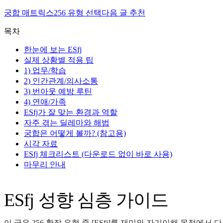
궁합 매트릭스
256 유형 선택
다음 글 추천
목차
한눈에 보는 ESfj
실제 상황별 적용 팁
1) 업무/학습
2) 인간관계/의사소통
3) 번아웃 예방 루틴
4) 연애/가족
ESfj가 잘 맞는 환경과 역할
자주 겪는 딜레마와 해법
궁합은 어떻게 볼까? (참고용)
시각 자료
ESfj 체크리스트 (다운로드 없이 바로 사용)
마무리 안내
ESfj 성향 심층 가이드
이 글은 256 확장 유형 중 [ESfj]를 재미와 자기이해 목적