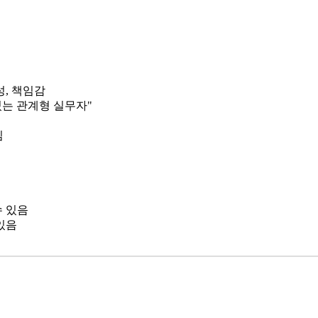
성, 책임감
있는 관계형 실무자"
김
수 있음
있음