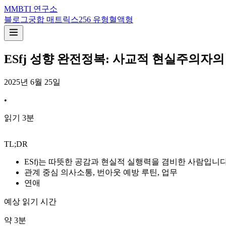
M
MBTI 연구소
블로그
궁합 매트릭스
256 유형
혈액형
ESfj 성향 완전정복: 사교적 현실주의자의 
2025년 6월 25일
•
읽기
3
분
TL;DR
ESfj는 따뜻한 공감과 현실적 실행력을 겸비한 사람입니
관계 중심 의사소통, 번아웃 예방 루틴, 업무
연애
예상 읽기 시간
약
3
분