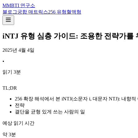
M
MBTI 연구소
블로그
궁합 매트릭스
256 유형
혈액형
iNTJ 유형 심층 가이드: 조용한 전략가를
2025년 4월 4일
•
읽기
3
분
TL;DR
256 확장 해석에서 본 iNTJ(소문자 i, 대문자 NTJ): 
전략
결단을 균형 있게 쓰는 사람의 일
예상 읽기 시간
약
3
분