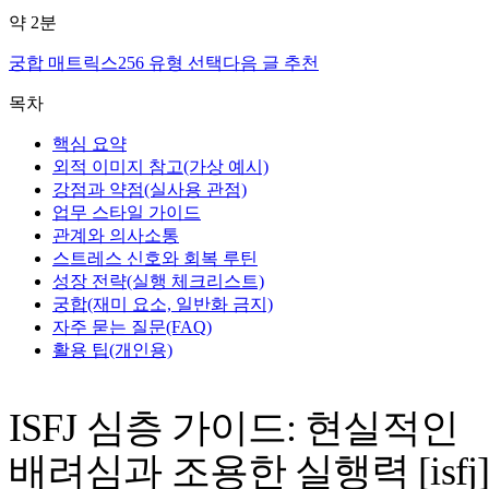
약
2
분
궁합 매트릭스
256 유형 선택
다음 글 추천
목차
핵심 요약
외적 이미지 참고(가상 예시)
강점과 약점(실사용 관점)
업무 스타일 가이드
관계와 의사소통
스트레스 신호와 회복 루틴
성장 전략(실행 체크리스트)
궁합(재미 요소, 일반화 금지)
자주 묻는 질문(FAQ)
활용 팁(개인용)
ISFJ 심층 가이드: 현실적인
배려심과 조용한 실행력 [isfj]