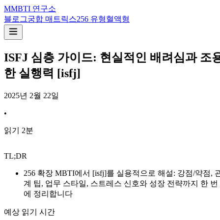
M
MBTI 연구소
블로그
궁합 매트릭스
256 유형
혈액형
ISFJ 심층 가이드: 현실적인 배려심과 조
한 실행력 [isfj]
2025년 2월 22일
•
읽기
2
분
TL;DR
256 확장 MBTI에서 [isfj]를 실용적으로 해설: 강점/약점, 
계 팁, 업무 스타일, 스트레스 신호와 성장 전략까지 한 번
에 정리합니다
예상 읽기 시간