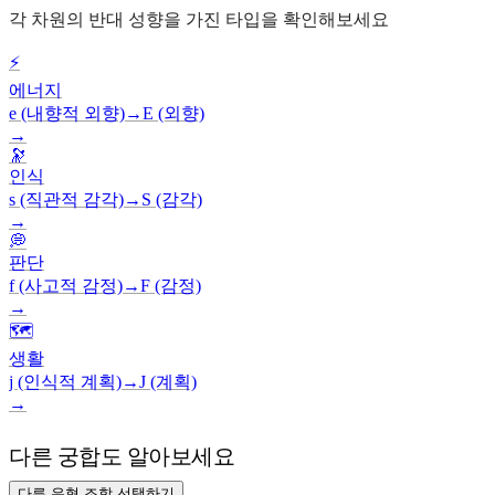
각 차원의 반대 성향을 가진 타입을 확인해보세요
⚡
에너지
e (내향적 외향)
→
E (외향)
→
🔭
인식
s (직관적 감각)
→
S (감각)
→
💭
판단
f (사고적 감정)
→
F (감정)
→
🗺️
생활
j (인식적 계획)
→
J (계획)
→
다른 궁합도 알아보세요
다른 유형 조합 선택하기