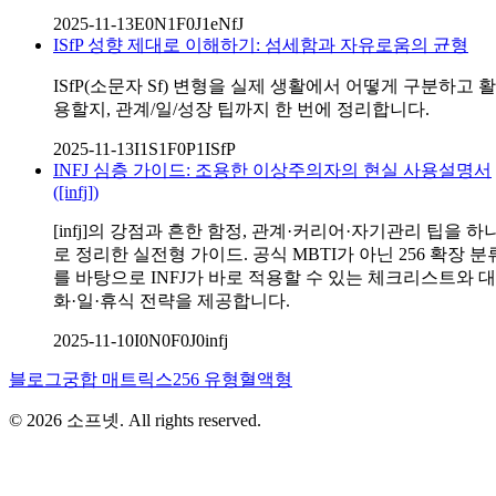
2025-11-13
E0N1F0J1
eNfJ
ISfP 성향 제대로 이해하기: 섬세함과 자유로움의 균형
ISfP(소문자 Sf) 변형을 실제 생활에서 어떻게 구분하고 활
용할지, 관계/일/성장 팁까지 한 번에 정리합니다.
2025-11-13
I1S1F0P1
ISfP
INFJ 심층 가이드: 조용한 이상주의자의 현실 사용설명서
([infj])
[infj]의 강점과 흔한 함정, 관계·커리어·자기관리 팁을 하
로 정리한 실전형 가이드. 공식 MBTI가 아닌 256 확장 분
를 바탕으로 INFJ가 바로 적용할 수 있는 체크리스트와 대
화·일·휴식 전략을 제공합니다.
2025-11-10
I0N0F0J0
infj
블로그
궁합 매트릭스
256 유형
혈액형
©
2026
소프넷
. All rights reserved.