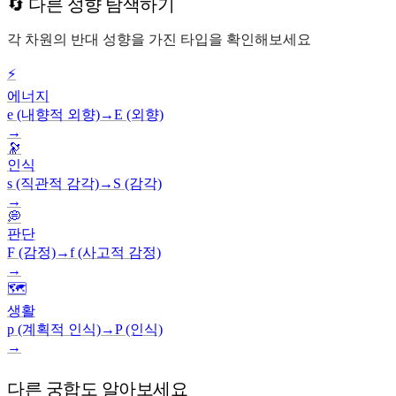
🔄 다른 성향 탐색하기
각 차원의 반대 성향을 가진 타입을 확인해보세요
⚡
에너지
e (내향적 외향)
→
E (외향)
→
🔭
인식
s (직관적 감각)
→
S (감각)
→
💭
판단
F (감정)
→
f (사고적 감정)
→
🗺️
생활
p (계획적 인식)
→
P (인식)
→
다른 궁합도 알아보세요