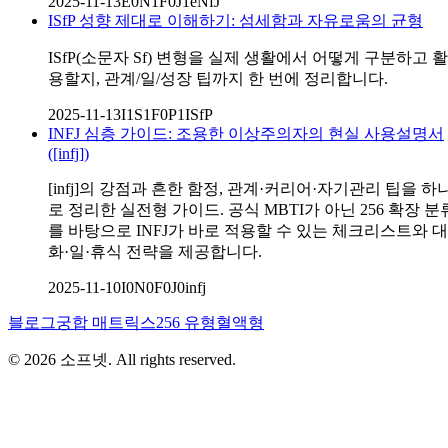
2025-11-13
E0N1F0J1
eNfJ
ISfP 성향 제대로 이해하기: 섬세함과 자유로움의 균형
ISfP(소문자 Sf) 변형을 실제 생활에서 어떻게 구분하고 활
용할지, 관계/일/성장 팁까지 한 번에 정리합니다.
2025-11-13
I1S1F0P1
ISfP
INFJ 심층 가이드: 조용한 이상주의자의 현실 사용설명서
([infj])
[infj]의 강점과 흔한 함정, 관계·커리어·자기관리 팁을 하
로 정리한 실전형 가이드. 공식 MBTI가 아닌 256 확장 분
를 바탕으로 INFJ가 바로 적용할 수 있는 체크리스트와 대
화·일·휴식 전략을 제공합니다.
2025-11-10
I0N0F0J0
infj
블로그
궁합 매트릭스
256 유형
혈액형
©
2026
소프넷
. All rights reserved.