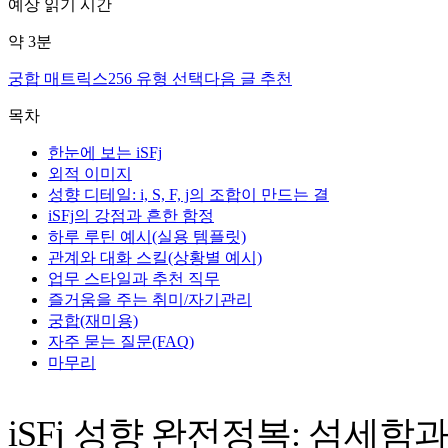
예상 읽기 시간
약
3
분
궁합 매트릭스
256 유형 선택
다음 글 추천
목차
한눈에 보는 iSFj
외적 이미지
성향 디테일: i, S, F, j의 조합이 만드는 결
iSFj의 강점과 흔한 함정
하루 루틴 예시(실용 템플릿)
관계와 대화 스킬(상황별 예시)
업무 스타일과 추천 직무
즐거움을 주는 취미/자기관리
궁합(재미용)
자주 묻는 질문(FAQ)
마무리
iSFj 성향 완전정복: 섬세함