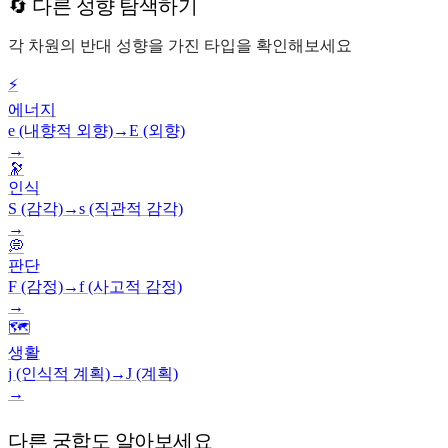
🔄 다른 성향 탐색하기
각 차원의 반대 성향을 가진 타입을 확인해보세요
⚡
에너지
e (내향적 외향)
→
E (외향)
→
🔭
인식
S (감각)
→
s (직관적 감각)
→
💭
판단
F (감정)
→
f (사고적 감정)
→
🗺️
생활
j (인식적 계획)
→
J (계획)
→
다른 궁합도 알아보세요