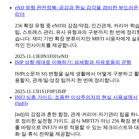
eNfJ 유형 완전정복: 공감과 현실 감각을 겸비한 부드러운
리더
256 확장 유형 중 eNfJ의 강점/약점, 인간관계, 커리어·학
팁, 스트레스 관리, 유사 유형과의 구분까지 한 번에 정리
습니다. 재미 기반 확장 분류이지만 MBTI 사용자에게 실
적인 인사이트를 제공합니다.
2025-11-13
E0N1F0J1
eNfJ
ISfP 성향 제대로 이해하기: 섬세함과 자유로움의 균형
ISfP(소문자 Sf) 변형을 실제 생활에서 어떻게 구분하고 활
용할지, 관계/일/성장 팁까지 한 번에 정리합니다.
2025-11-13
I1S1F0P1
ISfP
INFJ 심층 가이드: 조용한 이상주의자의 현실 사용설명서
([infj])
[infj]의 강점과 흔한 함정, 관계·커리어·자기관리 팁을 하
로 정리한 실전형 가이드. 공식 MBTI가 아닌 256 확장 분
를 바탕으로 INFJ가 바로 적용할 수 있는 체크리스트와 대
화·일·휴식 전략을 제공합니다.