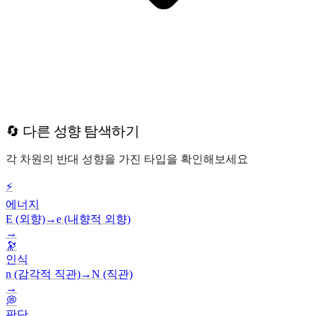
🔄 다른 성향 탐색하기
각 차원의 반대 성향을 가진 타입을 확인해보세요
⚡
에너지
E (외향)
→
e (내향적 외향)
→
🔭
인식
n (감각적 직관)
→
N (직관)
→
💭
판단