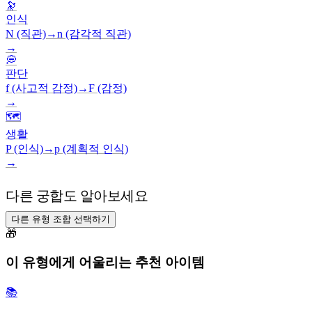
🔭
인식
N (직관)
→
n (감각적 직관)
→
💭
판단
f (사고적 감정)
→
F (감정)
→
🗺️
생활
P (인식)
→
p (계획적 인식)
→
다른 궁합도 알아보세요
다른 유형 조합 선택하기
🎁
이 유형에게 어울리는 추천 아이템
📚