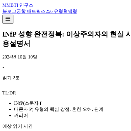
M
MBTI 연구소
블로그
궁합 매트릭스
256 유형
혈액형
INfP 성향 완전정복: 이상주의자의 현실 
용설명서
2024년 10월 10일
•
읽기
2
분
TL;DR
INfP(소문자 f
대문자 P) 유형의 핵심 강점, 흔한 오해, 관계
커리어
예상 읽기 시간