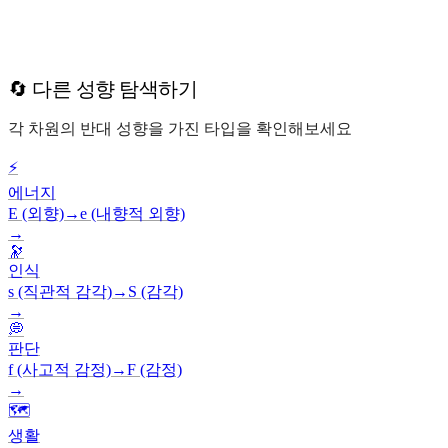
🔄 다른 성향 탐색하기
각 차원의 반대 성향을 가진 타입을 확인해보세요
⚡
에너지
E (외향)
→
e (내향적 외향)
→
🔭
인식
s (직관적 감각)
→
S (감각)
→
💭
판단
f (사고적 감정)
→
F (감정)
→
🗺️
생활