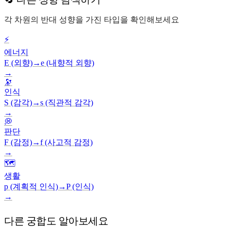
각 차원의 반대 성향을 가진 타입을 확인해보세요
⚡
에너지
E (외향)
→
e (내향적 외향)
→
🔭
인식
S (감각)
→
s (직관적 감각)
→
💭
판단
F (감정)
→
f (사고적 감정)
→
🗺️
생활
p (계획적 인식)
→
P (인식)
→
다른 궁합도 알아보세요