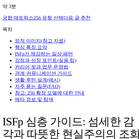
약
3
분
궁합 매트릭스
256 유형 선택
다음 글 추천
목차
외적 이미지(참고 자료)
핵심 특징 요약
ISFp가 체감하는 일상 패턴
강점과 성장 포인트(실용 팁)
커리어 핏과 업무 운영법
관계·커뮤니케이션 가이드
생활 루틴 설계(예시)
자주 묻는 질문(FAQ)
참고: 256 확장 모델에 대한 안내
메타 정보 및 탐색
ISFp 심층 가이드: 섬세한 감
각과 따뜻한 현실주의의 조