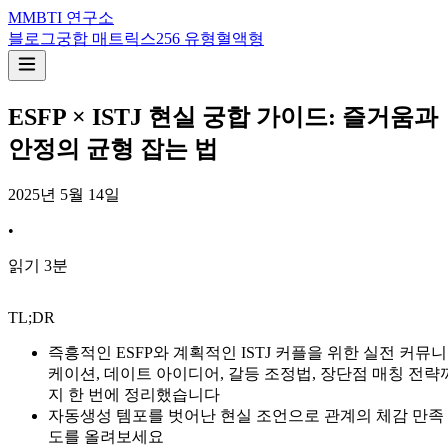
M
MBTI 연구소
블로그
궁합 매트릭스
256 유형
혈액형
ESFP × ISTJ 현실 궁합 가이드: 즐거움과
안정의 균형 잡는 법
2025년 5월 14일
•
읽기
3
분
TL;DR
즉흥적인 ESFP와 계획적인 ISTJ 커플을 위한 실전 커뮤니
케이션, 데이트 아이디어, 갈등 조정법, 장단점 매칭 전략
지 한 번에 정리했습니다
자동생성 템포를 벗어난 현실 조언으로 관계의 체감 만족
도를 올려보세요