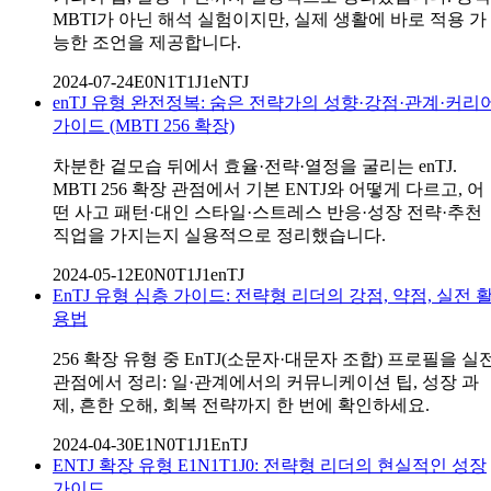
MBTI가 아닌 해석 실험이지만, 실제 생활에 바로 적용 가
능한 조언을 제공합니다.
2024-07-24
E0N1T1J1
eNTJ
enTJ 유형 완전정복: 숨은 전략가의 성향·강점·관계·커리
가이드 (MBTI 256 확장)
차분한 겉모습 뒤에서 효율·전략·열정을 굴리는 enTJ.
MBTI 256 확장 관점에서 기본 ENTJ와 어떻게 다르고, 어
떤 사고 패턴·대인 스타일·스트레스 반응·성장 전략·추천
직업을 가지는지 실용적으로 정리했습니다.
2024-05-12
E0N0T1J1
enTJ
EnTJ 유형 심층 가이드: 전략형 리더의 강점, 약점, 실전 
용법
256 확장 유형 중 EnTJ(소문자·대문자 조합) 프로필을 실
관점에서 정리: 일·관계에서의 커뮤니케이션 팁, 성장 과
제, 흔한 오해, 회복 전략까지 한 번에 확인하세요.
2024-04-30
E1N0T1J1
EnTJ
ENTJ 확장 유형 E1N1T1J0: 전략형 리더의 현실적인 성장
가이드