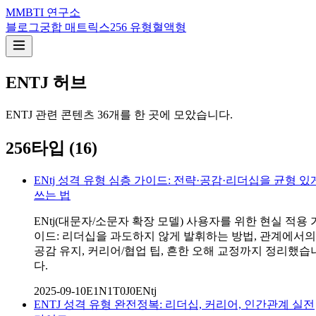
M
MBTI 연구소
블로그
궁합 매트릭스
256 유형
혈액형
ENTJ
허브
ENTJ
관련 콘텐츠
36
개를 한 곳에 모았습니다.
256타입
(
16
)
ENtj 성격 유형 심층 가이드: 전략·공감·리더십을 균형 있
쓰는 법
ENtj(대문자/소문자 확장 모델) 사용자를 위한 현실 적용 
이드: 리더십을 과도하지 않게 발휘하는 방법, 관계에서의
공감 유지, 커리어/협업 팁, 흔한 오해 교정까지 정리했습
다.
2025-09-10
E1N1T0J0
ENtj
ENTJ 성격 유형 완전정복: 리더십, 커리어, 인간관계 실전