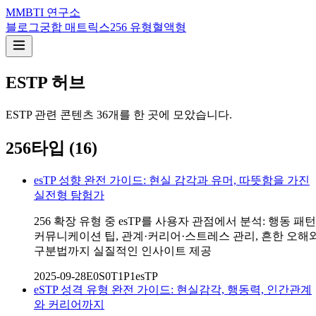
M
MBTI 연구소
블로그
궁합 매트릭스
256 유형
혈액형
ESTP
허브
ESTP
관련 콘텐츠
36
개를 한 곳에 모았습니다.
256타입
(
16
)
esTP 성향 완전 가이드: 현실 감각과 유머, 따뜻함을 가진
실전형 탐험가
256 확장 유형 중 esTP를 사용자 관점에서 분석: 행동 패턴
커뮤니케이션 팁, 관계·커리어·스트레스 관리, 흔한 오해
구분법까지 실질적인 인사이트 제공
2025-09-28
E0S0T1P1
esTP
eSTP 성격 유형 완전 가이드: 현실감각, 행동력, 인간관계
와 커리어까지