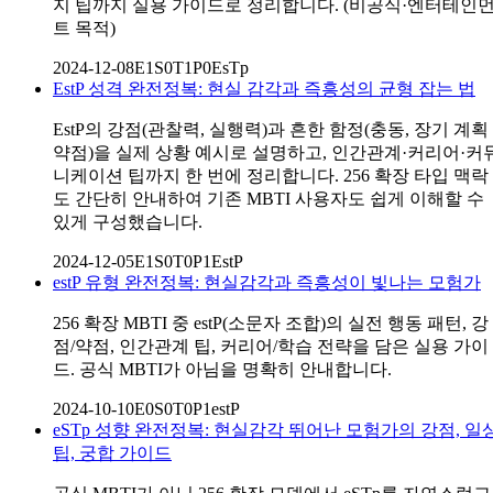
지 팁까지 실용 가이드로 정리합니다. (비공식·엔터테인
트 목적)
2024-12-08
E1S0T1P0
EsTp
EstP 성격 완전정복: 현실 감각과 즉흥성의 균형 잡는 법
EstP의 강점(관찰력, 실행력)과 흔한 함정(충동, 장기 계획
약점)을 실제 상황 예시로 설명하고, 인간관계·커리어·커
니케이션 팁까지 한 번에 정리합니다. 256 확장 타입 맥락
도 간단히 안내하여 기존 MBTI 사용자도 쉽게 이해할 수
있게 구성했습니다.
2024-12-05
E1S0T0P1
EstP
estP 유형 완전정복: 현실감각과 즉흥성이 빛나는 모험가
256 확장 MBTI 중 estP(소문자 조합)의 실전 행동 패턴, 강
점/약점, 인간관계 팁, 커리어/학습 전략을 담은 실용 가이
드. 공식 MBTI가 아님을 명확히 안내합니다.
2024-10-10
E0S0T0P1
estP
eSTp 성향 완전정복: 현실감각 뛰어난 모험가의 강점, 일
팁, 궁합 가이드