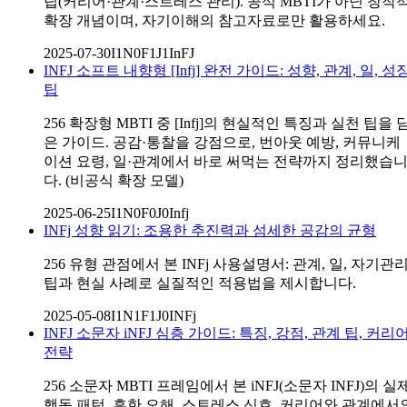
팁(커리어·관계·스트레스 관리). 공식 MBTI가 아닌 창작
확장 개념이며, 자기이해의 참고자료로만 활용하세요.
2025-07-30
I1N0F1J1
InFJ
INFJ 소프트 내향형 [Infj] 완전 가이드: 성향, 관계, 일, 성
팁
256 확장형 MBTI 중 [Infj]의 현실적인 특징과 실천 팁을 
은 가이드. 공감·통찰을 강점으로, 번아웃 예방, 커뮤니케
이션 요령, 일·관계에서 바로 써먹는 전략까지 정리했습
다. (비공식 확장 모델)
2025-06-25
I1N0F0J0
Infj
INFj 성향 읽기: 조용한 추진력과 섬세한 공감의 균형
256 유형 관점에서 본 INFj 사용설명서: 관계, 일, 자기관
팁과 현실 사례로 실질적인 적용법을 제시합니다.
2025-05-08
I1N1F1J0
INFj
INFJ 소문자 iNFJ 심층 가이드: 특징, 강점, 관계 팁, 커리
전략
256 소문자 MBTI 프레임에서 본 iNFJ(소문자 INFJ)의 실
행동 패턴, 흔한 오해, 스트레스 신호, 커리어와 관계에서