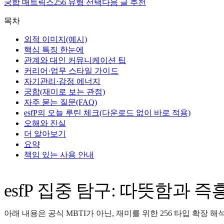
궁합 매트릭스
256 유형 선택
다음 글 추천
목차
외적 이미지(예시)
핵심 특징 한눈에
관계와 대인 커뮤니케이션 팁
커리어·업무 스타일 가이드
자기관리·감정 에너지
궁합(재미로 보는 관점)
자주 묻는 질문(FAQ)
esfP의 오늘 루틴 체크(다운로드 없이 바로 적용)
오해와 진실
더 알아보기
요약
책임 있는 사용 안내
esfP 집중 탐구: 따뜻함과 
아래 내용은 공식 MBTI가 아닌, 재미를 위한 256 타입 확