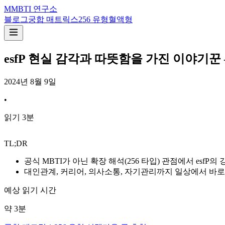
M
MBTI 연구소
블로그
궁합 매트릭스
256 유형
혈액형
esfP 현실 감각과 따뜻함을 가진 이야기꾼
2024년 8월 9일
•
읽기
3
분
TL;DR
공식 MBTI가 아닌 확장 해석(256 타입) 관점에서 esfP
대인관계, 커리어, 의사소통, 자기관리까지 일상에서 바로
예상 읽기 시간
약
3
분