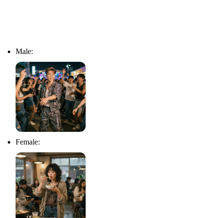
Male:
Female: