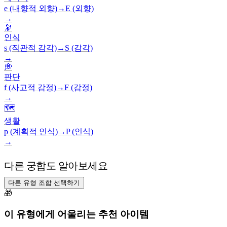
e (내향적 외향)
→
E (외향)
→
🔭
인식
s (직관적 감각)
→
S (감각)
→
💭
판단
f (사고적 감정)
→
F (감정)
→
🗺️
생활
p (계획적 인식)
→
P (인식)
→
다른 궁합도 알아보세요
다른 유형 조합 선택하기
🎁
이 유형에게 어울리는 추천 아이템