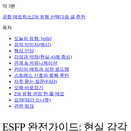
약
3
분
궁합 매트릭스
256 유형 선택
다음 글 추천
목차
오늘의 유형: [esfp]
외적 이미지(예시)
핵심 인상
강점과 약점(현실 사례 중심)
관계 & 커뮤니케이션
커리어 매칭과 성장 로드맵
스트레스 신호와 회복 루틴
자주 묻는 질문(FAQ)
오해 바로잡기
256 유형 관점 한 줄 메모
요약(SEO 스니펫)
관련 링크
ESFP 완전가이드: 현실 감각