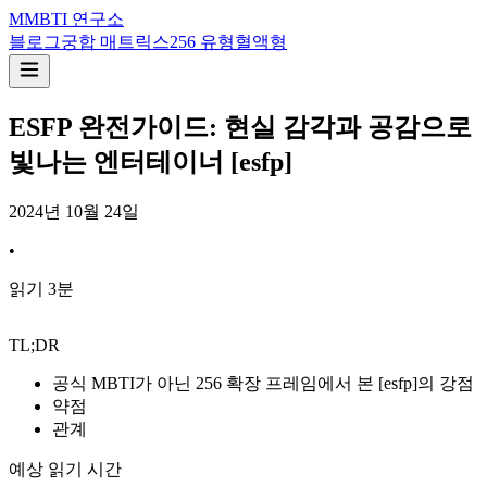
M
MBTI 연구소
블로그
궁합 매트릭스
256 유형
혈액형
ESFP 완전가이드: 현실 감각과 공감으로
빛나는 엔터테이너 [esfp]
2024년 10월 24일
•
읽기
3
분
TL;DR
공식 MBTI가 아닌 256 확장 프레임에서 본 [esfp]의 강점
약점
관계
예상 읽기 시간