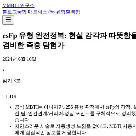
M
MBTI 연구소
블로그
궁합 매트릭스
256 유형
혈액형
esFp 유형 완전정복: 현실 감각과 따뜻함
겸비한 즉흥 탐험가
2024년 6월 10일
•
읽기
3
분
TL;DR
공식 MBTI는 아니지만, 256 유형 관점에서 esFp의 강점, 
전 팁, 인간관계/커리어/성장 포인트를 구체적으로 정리했
습니다
자연스러운 서술로 자동생성 느낌을 없애고, MBTI 사용
에게 실질적인 정보를 제공합니다