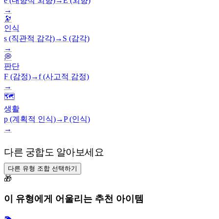
e (내향적 외향)
→
E (외향)
→
🔭
인식
s (직관적 감각)
→
S (감각)
→
💭
판단
F (감정)
→
f (사고적 감정)
→
🗺️
생활
p (계획적 인식)
→
P (인식)
→
다른 궁합도 알아보세요
다른 유형 조합 선택하기
🎁
이 유형에게 어울리는 추천 아이템