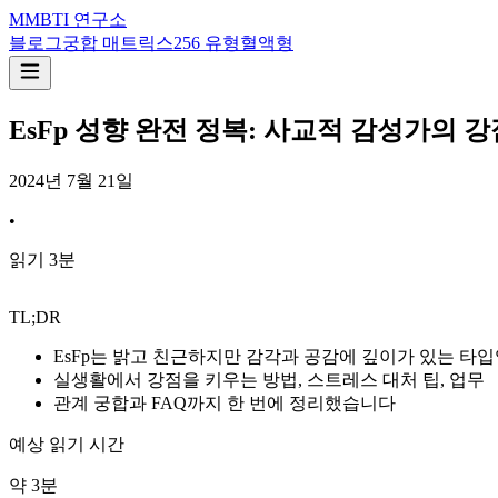
M
MBTI 연구소
블로그
궁합 매트릭스
256 유형
혈액형
EsFp 성향 완전 정복: 사교적 감성가의 강
2024년 7월 21일
•
읽기
3
분
TL;DR
EsFp는 밝고 친근하지만 감각과 공감에 깊이가 있는 타
실생활에서 강점을 키우는 방법, 스트레스 대처 팁, 업무
관계 궁합과 FAQ까지 한 번에 정리했습니다
예상 읽기 시간
약
3
분