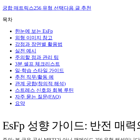
궁합 매트릭스
256 유형 선택
다음 글 추천
목차
한눈에 보는 EsFp
외형 이미지 참고
강점과 장면별 활용법
실전 예시
주의할 점과 관리 팁
3분 셀프 체크리스트
일·학습 스타일 가이드
추천 직무/활동 예
관계 궁합(창의적 해석)
스트레스 신호와 회복 루틴
자주 묻는 질문(FAQ)
요약
EsFp 성향 가이드: 반전 매
주의: 본 글은 공식 MBTI가 아닌 팬메이드 256 유형 해석입니다